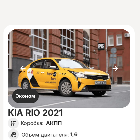
сосредоточиться.
Начни работать
за
4 шага
Заявка
Вы оставляете заявку на сайте или звоните
вам сами, мы связываемся с вами и
назначаем удобное время для встречи.
Оставить заявку