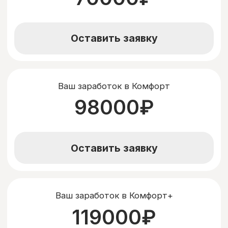
Наличие
КИС “АРТ”
Обязательно наличие сертификата
Комплексной Информационной Системы
«Аналитика работы такси» для эффективной
работы.
Не передавать авто
3-им
лицам
Запрещено передавать автомобиль третьим
лицам без разрешения компании.
Будем рады
ответить на все
ваши вопросы!
Заполните форму обратной связи для получения