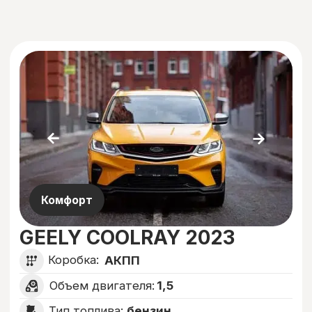
Комфорт+
CHERRY TIGGO 7 PRO 2023
Коробка:
Робот
2,0
Объем двигателя:
бензин
Тип топлива:
8,2
Расход авто:
Цена: