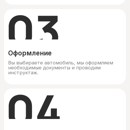
Контакты
Телефон:
+7 (495) 085-16-16
Почта:
maniatax@yandex.ru
Адрес:
Загородное шоссе 1,
корп. 2, стр. 10