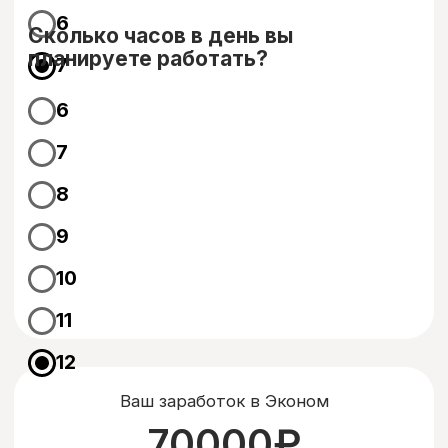
Возраст
от 21 года
Наша компания предлагает работу только
лицам, достигшим возраста 21 года и старше.
Мы ценим профессионализм и опыт наших
сотрудников.
Стаж вождения
от 3-х лет
Требуется наличие стажа вождения не менее
3-х лет. Опыт на дорогах позволит
обеспечивать безопасность во время работы.
Права
РФ, РБ или Киргизия
Для работы требуется наличие водительских
прав, выданных в Российской Федерации,
Республике Беларусь или Киргизской
Республике.