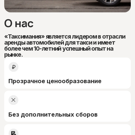
Выбрать авто
Автопарк
Бизнес
HONGQI H5
Коробка:
АКПП
2,0
Объем двигателя:
бензин
Тип топлива: