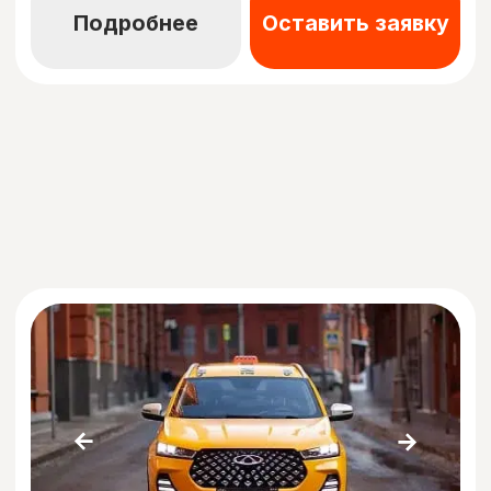
Комфорт
EVOLUTE I-PRO 2023
Коробка:
АКПП
Electronny
Объем двигателя:
Электро
Тип топлива:
1 заряд - 350 км
Расход авто:
Цена:
от 2 800 руб./день
Подробнее
Оставить заявку