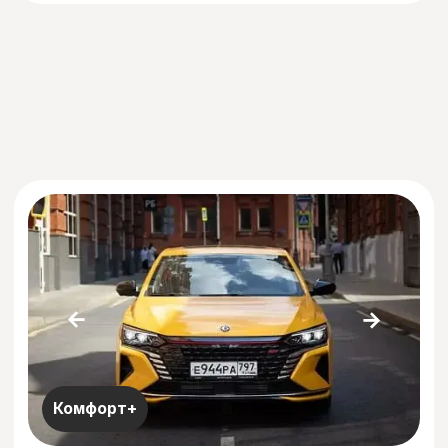
Комфорт
GEELY COOLRAY 2023
Коробка:
АКПП
1,5
Объем двигателя:
бензин
Тип топлива:
6,1
Расход авто:
Цена:
от 2 900 руб./день
Подробнее
Оставить заявку