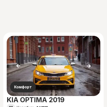
Макс приоритет
Комфорт+
Открыта точка Б
CHERRY TIGGO 7 PRO 2023
Коробка:
Робот
2,0
Объем двигателя:
бензин
Тип топлива:
8,2
Расход авто:
Цена:
от 2 800 руб./день